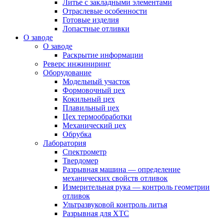
Литье с закладными элементами
Отраслевые особенности
Готовые изделия
Лопастные отливки
О заводе
О заводе
Раскрытие информации
Реверс инжиниринг
Оборудование
Модельный участок
Формовочный цех
Кокильный цех
Плавильный цех
Цех термообработки
Механический цех
Обрубка
Лаборатория
Спектрометр
Твердомер
Разрывная машина — определение
механических свойств отливок
Измерительная рука — контроль геометрии
отливок
Ультразвуковой контроль литья
Разрывная для ХТС