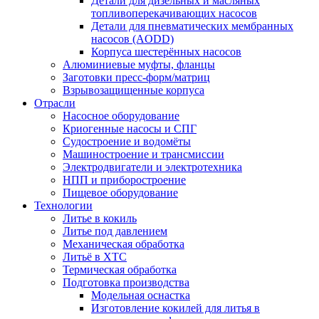
Детали для дизельных и масляных
топливоперекачивающих насосов
Детали для пневматических мембранных
насосов (AODD)
Корпуса шестерённых насосов
Алюминиевые муфты, фланцы
Заготовки пресс-форм/матриц
Взрывозащищенные корпуса
Отрасли
Насосное оборудование
Криогенные насосы и СПГ
Судостроение и водомёты
Машиностроение и трансмиссии
Электродвигатели и электротехника
НПП и приборостроение
Пищевое оборудование
Технологии
Литье в кокиль
Литье под давлением
Механическая обработка
Литьё в ХТС
Термическая обработка
Подготовка производства
Модельная оснастка
Изготовление кокилей для литья в