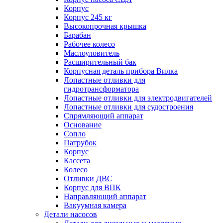
Корпус
Корпус 245 кг
Высокопрочная крышка
Барабан
Рабочее колесо
Маслоуловитель
Расширительный бак
Корпусная деталь прибора Вилка
Лопастные отливки для
гидротрансформатора
Лопастные отливки для электродвигателей
Лопастные отливки для судостроения
Спрямляющий аппарат
Основание
Сопло
Патрубок
Корпус
Кассета
Колесо
Отливки ДВС
Корпус для ВПК
Направляющий аппарат
Вакуумная камера
Детали насосов