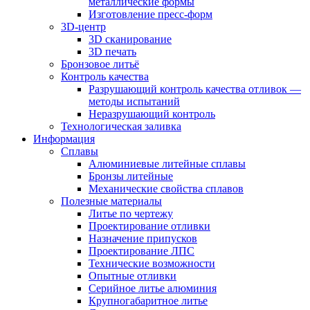
металлические формы
Изготовление пресс-форм
3D-центр
3D сканирование
3D печать
Бронзовое литьё
Контроль качества
Разрушающий контроль качества отливок —
методы испытаний
Неразрушающий контроль
Технологическая заливка
Информация
Сплавы
Алюминиевые литейные сплавы
Бронзы литейные
Механические свойства сплавов
Полезные материалы
Литье по чертежу
Проектирование отливки
Назначение припусков
Проектирование ЛПС
Технические возможности
Опытные отливки
Серийное литье алюминия
Крупногабаритное литье