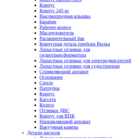
Корпус
Корпус 245 кг
Высокопрочная крышка
Барабан
Рабочее колесо
Маслоуловитель
Расширительный бак
Корпусная деталь прибора Вилка
Лопастные отливки для
гидротрансформатора
Лопастные отливки для электродвигателей
Лопастные отливки для судостроения
Спрямляющий аппарат
Основание
Сопло
Патрубок
Корпус
Кассета
Колесо
Отливки ДВС
Корпус для ВПК
Направляющий аппарат
Вакуумная камера
Детали насосов