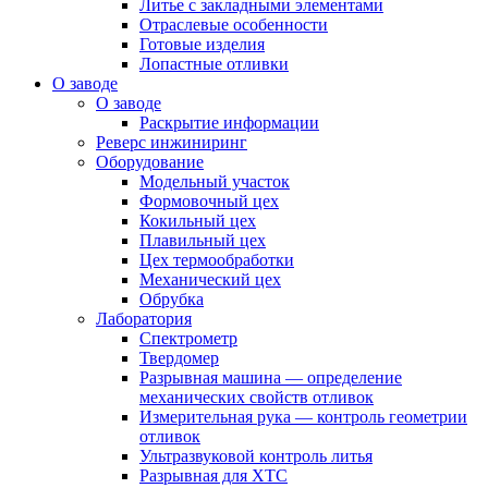
Литье с закладными элементами
Отраслевые особенности
Готовые изделия
Лопастные отливки
О заводе
О заводе
Раскрытие информации
Реверс инжиниринг
Оборудование
Модельный участок
Формовочный цех
Кокильный цех
Плавильный цех
Цех термообработки
Механический цех
Обрубка
Лаборатория
Спектрометр
Твердомер
Разрывная машина — определение
механических свойств отливок
Измерительная рука — контроль геометрии
отливок
Ультразвуковой контроль литья
Разрывная для ХТС