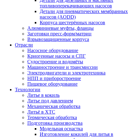
Детали для дизельных и масляных
топливоперекачивающих насосов
Детали для пневматических мембранных
насосов (AODD)
Корпуса шестерённых насосов
Алюминиевые муфты, фланцы
Заготовки пресс-форм/матриц
Взрывозащищенные корпуса
Отрасли
Насосное оборудование
Криогенные насосы и СПГ
Судостроение и водомёты
Машиностроение и трансмиссии
Электродвигатели и электротехника
НПП и приборостроение
Пищевое оборудование
Технологии
Литье в кокиль
Литье под давлением
Механическая обработка
Литьё в ХТС
Термическая обработка
Подготовка производства
Модельная оснастка
Изготовление кокилей для литья в