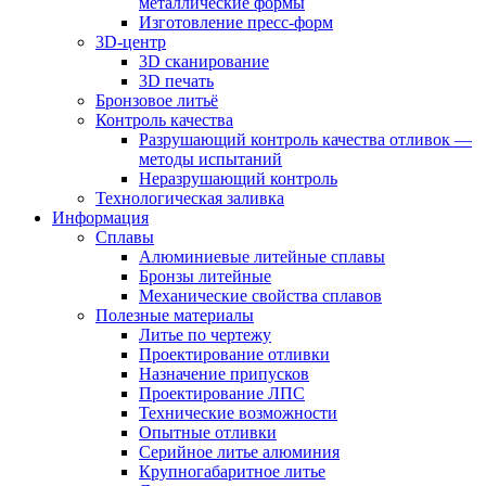
металлические формы
Изготовление пресс-форм
3D-центр
3D сканирование
3D печать
Бронзовое литьё
Контроль качества
Разрушающий контроль качества отливок —
методы испытаний
Неразрушающий контроль
Технологическая заливка
Информация
Сплавы
Алюминиевые литейные сплавы
Бронзы литейные
Механические свойства сплавов
Полезные материалы
Литье по чертежу
Проектирование отливки
Назначение припусков
Проектирование ЛПС
Технические возможности
Опытные отливки
Серийное литье алюминия
Крупногабаритное литье