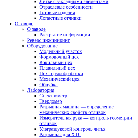
Литье с закладными элементами
Отраслевые особенности
Готовые изделия
Лопастные отливки
О заводе
О заводе
Раскрытие информации
Реверс инжиниринг
Оборудование
Модельный участок
Формовочный цех
Кокильный цех
Плавильный цех
Цех термообработки
Механический цех
Обрубка
Лаборатория
Спектрометр
Твердомер
Разрывная машина — определение
механических свойств отливок
Измерительная рука — контроль геометрии
отливок
Ультразвуковой контроль литья
Разрывная для ХТС