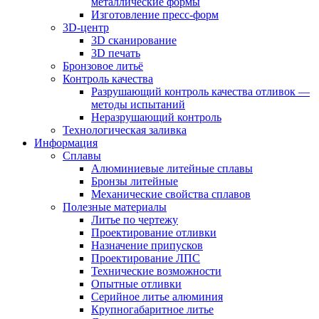
металлические формы
Изготовление пресс-форм
3D-центр
3D сканирование
3D печать
Бронзовое литьё
Контроль качества
Разрушающий контроль качества отливок —
методы испытаний
Неразрушающий контроль
Технологическая заливка
Информация
Сплавы
Алюминиевые литейные сплавы
Бронзы литейные
Механические свойства сплавов
Полезные материалы
Литье по чертежу
Проектирование отливки
Назначение припусков
Проектирование ЛПС
Технические возможности
Опытные отливки
Серийное литье алюминия
Крупногабаритное литье