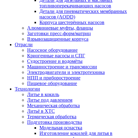
Детали для дизельных и масляных
топливоперекачивающих насосов
Детали для пневматических мембранных
насосов (AODD)
Корпуса шестерённых насосов
Алюминиевые муфты, фланцы
Заготовки пресс-форм/матриц
Взрывозащищенные корпуса
Отрасли
Насосное оборудование
Криогенные насосы и СПГ
Судостроение и водомёты
Машиностроение и трансмиссии
Электродвигатели и электротехника
НПП и приборостроение
Пищевое оборудование
Технологии
Литье в кокиль
Литье под давлением
Механическая обработка
Литьё в ХТС
Термическая обработка
Подготовка производства
Модельная оснастка
Изготовление кокилей для литья в