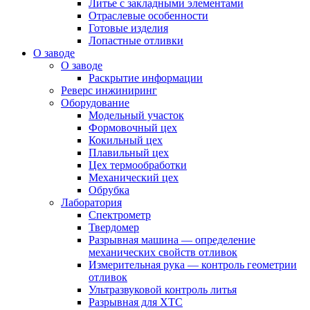
Литье с закладными элементами
Отраслевые особенности
Готовые изделия
Лопастные отливки
О заводе
О заводе
Раскрытие информации
Реверс инжиниринг
Оборудование
Модельный участок
Формовочный цех
Кокильный цех
Плавильный цех
Цех термообработки
Механический цех
Обрубка
Лаборатория
Спектрометр
Твердомер
Разрывная машина — определение
механических свойств отливок
Измерительная рука — контроль геометрии
отливок
Ультразвуковой контроль литья
Разрывная для ХТС