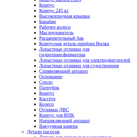
Корпус
Корпус 245 кг
Высокопрочная крышка
Барабан
Рабочее колесо
Маслоуловитель
Расширительный бак
Корпусная деталь прибора Вилка
Лопастные отливки для
гидротрансформатора
Лопастные отливки для электродвигателей
Лопастные отливки для судостроения
Спрямляющий аппарат
Основание
Сопло
Патрубок
Корпус
Кассета
Колесо
Отливки ДВС
Корпус для ВПК
Направляющий аппарат
Вакуумная камера
Детали насосов