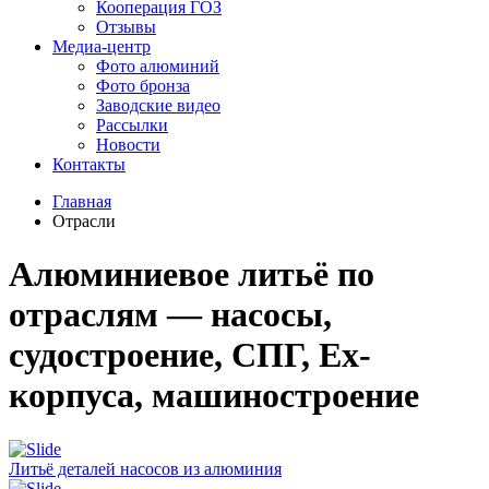
Кооперация ГОЗ
Отзывы
Медиа-центр
Фото алюминий
Фото бронза
Заводские видео
Рассылки
Новости
Контакты
Главная
Отрасли
Алюминиевое литьё по
отраслям — насосы,
судостроение, СПГ, Ex-
корпуса, машиностроение
Литьё деталей насосов из алюминия