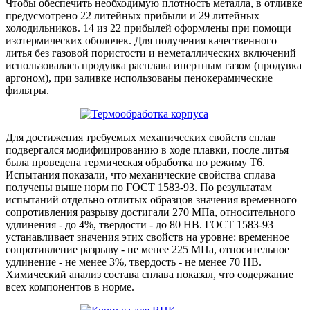
Чтобы обеспечить необходимую плотность металла, в отливке
предусмотрено 22 литейных прибыли и 29 литейных
холодильников. 14 из 22 прибылей оформлены при помощи
изотермических оболочек. Для получения качественного
литья без газовой пористости и неметаллических включений
использовалась продувка расплава инертным газом (продувка
аргоном), при заливке использованы пенокерамические
фильтры.
Для достижения требуемых механических свойств сплав
подвергался модифицированию в ходе плавки, после литья
была проведена термическая обработка по режиму Т6.
Испытания показали, что механические свойства сплава
получены выше норм по ГОСТ 1583-93. По результатам
испытаний отдельно отлитых образцов значения временного
сопротивления разрыву достигали 270 МПа, относительного
удлинения - до 4%, твердости - до 80 HB. ГОСТ 1583-93
устанавливает значения этих свойств на уровне: временное
сопротивление разрыву - не менее 225 МПа, относительное
удлинение - не менее 3%, твердость - не менее 70 HB.
Химический анализ состава сплава показал, что содержание
всех компонентов в норме.