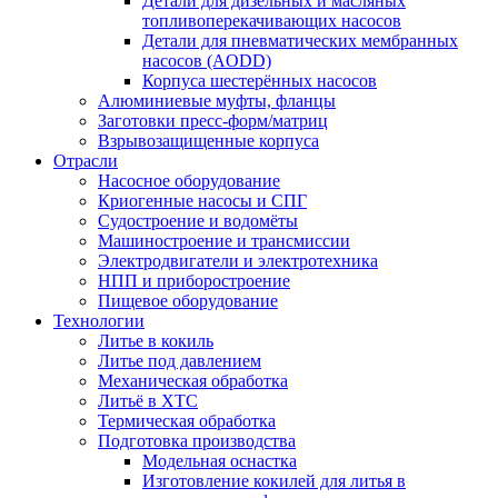
Детали для дизельных и масляных
топливоперекачивающих насосов
Детали для пневматических мембранных
насосов (AODD)
Корпуса шестерённых насосов
Алюминиевые муфты, фланцы
Заготовки пресс-форм/матриц
Взрывозащищенные корпуса
Отрасли
Насосное оборудование
Криогенные насосы и СПГ
Судостроение и водомёты
Машиностроение и трансмиссии
Электродвигатели и электротехника
НПП и приборостроение
Пищевое оборудование
Технологии
Литье в кокиль
Литье под давлением
Механическая обработка
Литьё в ХТС
Термическая обработка
Подготовка производства
Модельная оснастка
Изготовление кокилей для литья в