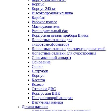
Корпус
Корпус 245 кг
Высокопрочная крышка
Барабан
Рабочее колесо
Маслоуловитель
Расширительный бак
Корпусная деталь прибора Вилка
Лопастные отливки для
гидротрансформатора
Лопастные отливки для электродвигателей
Лопастные отливки для судостроения
Спрямляющий аппарат
Основание
Сопло
Патрубок
Корпус
Кассета
Колесо
Отливки ДВС
Корпус для ВПК
Направляющий аппарат
Вакуумная камера
Детали насосов