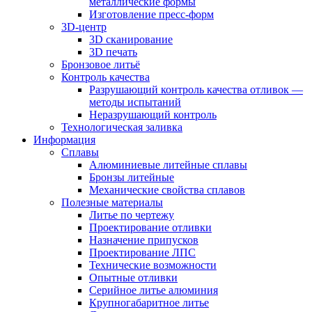
металлические формы
Изготовление пресс-форм
3D-центр
3D сканирование
3D печать
Бронзовое литьё
Контроль качества
Разрушающий контроль качества отливок —
методы испытаний
Неразрушающий контроль
Технологическая заливка
Информация
Сплавы
Алюминиевые литейные сплавы
Бронзы литейные
Механические свойства сплавов
Полезные материалы
Литье по чертежу
Проектирование отливки
Назначение припусков
Проектирование ЛПС
Технические возможности
Опытные отливки
Серийное литье алюминия
Крупногабаритное литье