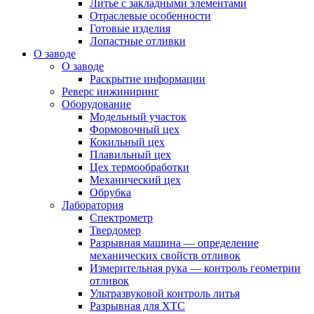
Литье с закладными элементами
Отраслевые особенности
Готовые изделия
Лопастные отливки
О заводе
О заводе
Раскрытие информации
Реверс инжиниринг
Оборудование
Модельный участок
Формовочный цех
Кокильный цех
Плавильный цех
Цех термообработки
Механический цех
Обрубка
Лаборатория
Спектрометр
Твердомер
Разрывная машина — определение
механических свойств отливок
Измерительная рука — контроль геометрии
отливок
Ультразвуковой контроль литья
Разрывная для ХТС