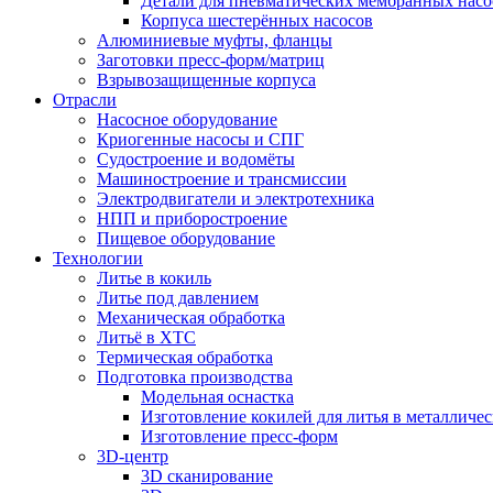
Детали для пневматических мембранных нас
Корпуса шестерённых насосов
Алюминиевые муфты, фланцы
Заготовки пресс-форм/матриц
Взрывозащищенные корпуса
Отрасли
Насосное оборудование
Криогенные насосы и СПГ
Судостроение и водомёты
Машиностроение и трансмиссии
Электродвигатели и электротехника
НПП и приборостроение
Пищевое оборудование
Технологии
Литье в кокиль
Литье под давлением
Механическая обработка
Литьё в ХТС
Термическая обработка
Подготовка производства
Модельная оснастка
Изготовление кокилей для литья в металличе
Изготовление пресс-форм
3D-центр
3D сканирование