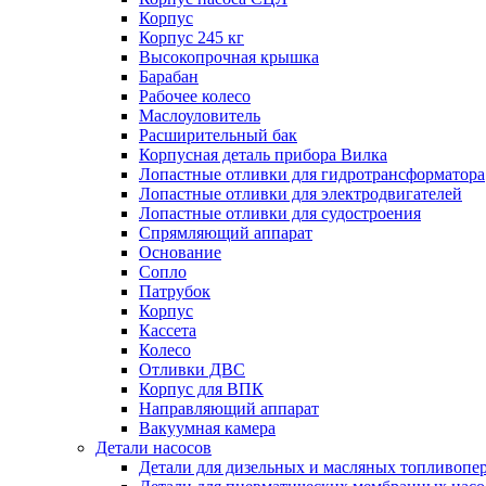
Корпус
Корпус 245 кг
Высокопрочная крышка
Барабан
Рабочее колесо
Маслоуловитель
Расширительный бак
Корпусная деталь прибора Вилка
Лопастные отливки для гидротрансформатора
Лопастные отливки для электродвигателей
Лопастные отливки для судостроения
Спрямляющий аппарат
Основание
Сопло
Патрубок
Корпус
Кассета
Колесо
Отливки ДВС
Корпус для ВПК
Направляющий аппарат
Вакуумная камера
Детали насосов
Детали для дизельных и масляных топливопе