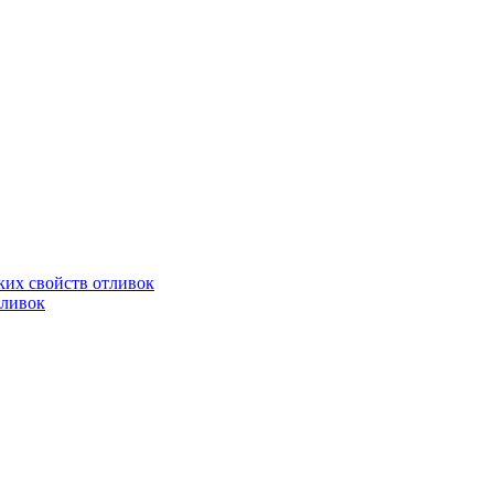
их свойств отливок
тливок