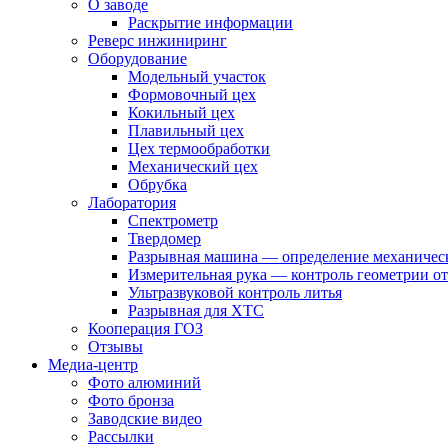
О заводе
Раскрытие информации
Реверс инжиниринг
Оборудование
Модельный участок
Формовочный цех
Кокильный цех
Плавильный цех
Цех термообработки
Механический цех
Обрубка
Лаборатория
Спектрометр
Твердомер
Разрывная машина — определение механическ
Измерительная рука — контроль геометрии о
Ультразвуковой контроль литья
Разрывная для ХТС
Кооперация ГОЗ
Отзывы
Медиа-центр
Фото алюминий
Фото бронза
Заводские видео
Рассылки