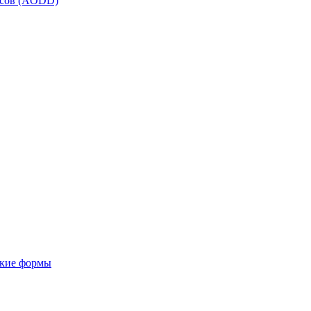
осов (AODD)
ские формы