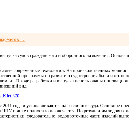
водомётов →
 выпуска судов гражданского и оборонного назначения. Основа п
 самые современные технологии. На производственных мощност
дарственной программы по развитию судостроения были изготов
люмлит. В ходе разработки и выпуска использованы инновацио
 внешний вид.
 2011 года и устанавливаются на различные суда. Основное пр
ЧПУ станке полностью исключается. По результатам ходовых исп
ктеристики, следовательно, водопроточные части изделий выпо