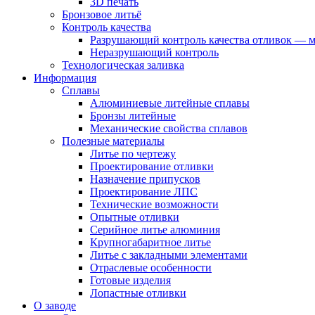
3D печать
Бронзовое литьё
Контроль качества
Разрушающий контроль качества отливок — 
Неразрушающий контроль
Технологическая заливка
Информация
Сплавы
Алюминиевые литейные сплавы
Бронзы литейные
Механические свойства сплавов
Полезные материалы
Литье по чертежу
Проектирование отливки
Назначение припусков
Проектирование ЛПС
Технические возможности
Опытные отливки
Серийное литье алюминия
Крупногабаритное литье
Литье с закладными элементами
Отраслевые особенности
Готовые изделия
Лопастные отливки
О заводе