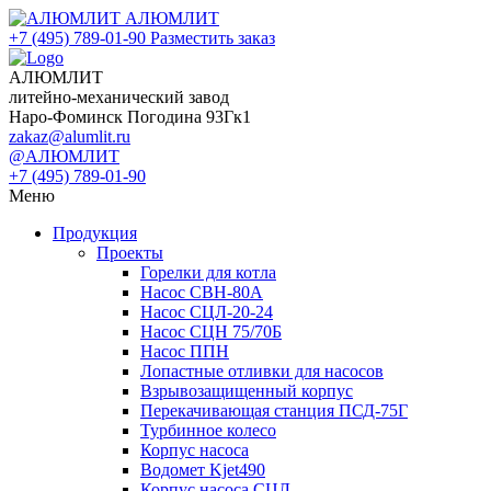
АЛЮМЛИТ
+7 (495) 789-01-90
Разместить заказ
АЛЮМЛИТ
литейно-механический завод
Наро-Фоминск Погодина 93Гк1
zakaz@alumlit.ru
@АЛЮМЛИТ
+7 (495) 789-01-90
Меню
Продукция
Проекты
Горелки для котла
Насос СВН-80А
Насос СЦЛ-20-24
Насос СЦН 75/70Б
Насос ППН
Лопастные отливки для насосов
Взрывозащищенный корпус
Перекачивающая станция ПСД-75Г
Турбинное колесо
Корпус насоса
Водомет Kjet490
Корпус насоса СЦЛ