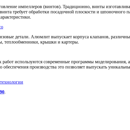
товление импеллеров (винтов). Традиционно, винты изготавли
о винта требует обработки посадочной плоскости и шпоночного п
характеристики.
нзовые детали. Алюмлит выпускает корпуса клапанов, различны
ы, теплообменники, крышки и картеры.
х работ используются современные программы моделирования, 
 обеспечения производства это позволяет выпускать уникальные
-90
.